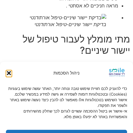
מראה חניכיים לא אסתטי .
בדיקת יישור שיניים-טיפול אורתודנטי
מתי מומלץ לעבור טיפול של
יישור שיניים?
אפשר להתחיל תהליך של יישור שיניים כבר בגיל 12-13 . כמובן
רופא השיניים מחליט בהתאם לאבחון והדיאגנוזה,מה הצורך,ומה
ניהול הסכמות
היא השיטה המועדפת ביותר שיכולה להביא לתוצאות לשיפור
מראה השיניים.
כדי להעניק לכם חוויית שימוש טובה ונוחה יותר, האתר עושה שימוש בעוגיות
(Cookies) ובטכנולוגיות דומות לשמירה או גישה למידע במכשיר שלכם.
האם יש מגבלול ליישור השיניים:
אישור השימוש בטכנולוגיות אלו מאפשר לנו להבין כיצד נעשה שימוש באתר
ולשפר את תפקודו.
לפני תחילת תהליך הטיפול,רופא השיניים או האורתודנט ,מבצע
אי-אישור או ביטול ההסכמה עשויים לגרום לכך שחלק מהשירותים
סדרת בדיקות בכדי לבדוק האם יישור השיניים מתאים.כמובן
והאפשרויות באתר לא יפעלו באופן מלא.
בהסתמך על מראה השיניים,החניכיים,טיפולים מקדימים,לפעמים
יש לעבור טיפולים אחרים כמו טיפול בעששת או
עקירה כירורגית