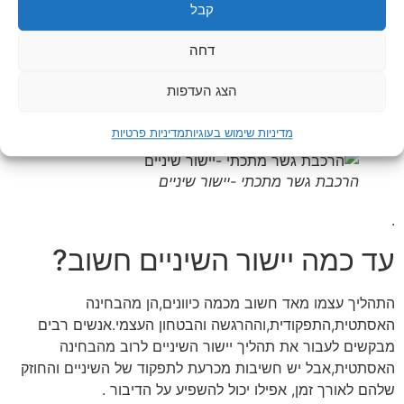
קבל
.בכל מקרה אורתודנט קובע בדיוק את סדרת הטיפולים .
כמה זמן לוקח לשיניים להגיע למצב החדש?
דחה
הכל תלוי במורכבות של הבעיה,מראה השיניים והמיקום
הצג העדפות
שלהם,הגיל,זה יכול להשתנות מאדם לאדם.לרוב תהליך כזה יכול
להגיע בין שנה וחצי עד שנתיים
מדיניות שימוש בעוגיות
מדיניות פרטיות
הרכבת גשר מתכתי -יישור שיניים
.
עד כמה יישור השיניים חשוב?
התהליך עצמו מאד חשוב מכמה כיוונים,הן מהבחינה
האסתטית,התפקודית,וההרגשה והבטחון העצמי.אנשים רבים
מבקשים לעבור את תהליך יישור השיניים לרוב מהבחינה
האסתטית,אבל יש חשיבות מכרעת לתפקוד של השיניים והחוזק
שלהם לאורך זמן, אפילו יכול להשפיע על הדיבור .