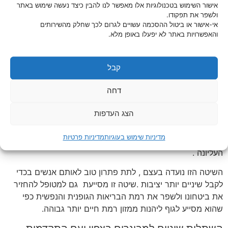
אישור השימוש בטכנולוגיות אלו מאפשר לנו להבין כיצד נעשה שימוש באתר
ולשפר את תפקודו.
אי-אישור או ביטול ההסכמה עשויים לגרום לכך שחלק מהשירותים
השתלות שיניים למבוגרים בצפון
והאפשרויות באתר לא יפעלו באופן מלא.
מה משמעות סוג הטיפול ולמה?
קבל
כעת אחרי סוג טיפול מיוחד ,גם ניתן להחליף שן אחת או יותר
דחה
ולאו דווקא את כל השיניים .ניתן בהתאם לכך להשתמש רק בשני
שתלים בלסת התחתונה בכדי לקבע את התותבות ,דבר זה מייצב
הצג העדפות
מאד את התותבות בחלק התחתון בהשוואה לתותבות בסט מלא
מסוג הסטנדרטי שנתמך ע"י העצם שעם הזמן נחלש לרוב העצם
מדיניות שימוש בעוגיות
מדיניות פרטיות
של הלסת התחתונה נסוגה מהר פי 4 פעמים מהעצם של הלסת
העליונה .
השיטה הזו נועדה בעצם , לתת פתרון טוב לאותם אנשים בכדי
לקבל שיניים יותר יציבות .שיטה זו מסייעת גם למטופל להחזיר
את ביטחונו ולשפר את רמת הבריאות הגופנית והנפשית כפי
שהוא מסייע לגוף ליהנות ממזון רמת חיים יותר גבוהה.