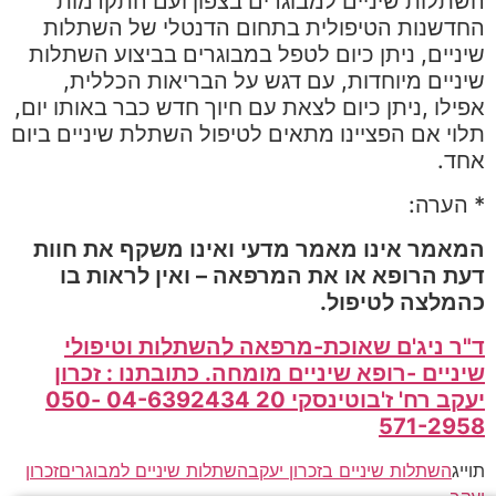
השתלות שיניים למבוגרים בצפון ועם התקדמות
החדשנות הטיפולית בתחום הדנטלי של השתלות
שיניים, ניתן כיום לטפל במבוגרים בביצוע השתלות
שיניים מיוחדות, עם דגש על הבריאות הכללית,
אפילו ,ניתן כיום לצאת עם חיוך חדש כבר באותו יום,
תלוי אם הפציינו מתאים לטיפול השתלת שיניים ביום
אחד.
* הערה:
המאמר אינו מאמר מדעי ואינו משקף את חוות
דעת הרופא או את המרפאה – ואין לראות בו
כהמלצה לטיפול
.
ד"ר ניג'ם שאוכת-מרפאה להשתלות וטיפולי
שיניים -רופא שיניים מומחה
.
כתובתנו : זכרון
יעקב
רח' ז'בוטינסקי 20
04-6392434 050-
571-2958
תוייג
השתלות שיניים בזכרון יעקב
השתלות שיניים למבוגרים
זכרון